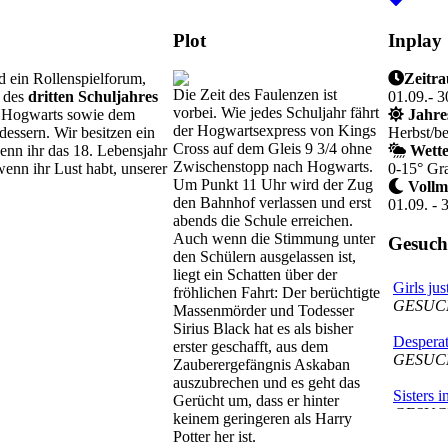
Plot
Inplay
nd ein Rollenspielforum,
Zeitr
Die Zeit des Faulenzen ist
d des
dritten Schuljahres
01.09.- 3
vorbei. Wie jedes Schuljahr fährt
n Hogwarts sowie dem
Jahres
der Hogwartsexpress von Kings
ssern. Wir besitzen ein
Herbst/b
Cross auf dem Gleis 9 3/4 ohne
 wenn ihr das 18. Lebensjahr
Wette
Zwischenstopp nach Hogwarts.
enn ihr Lust habt, unserer
0-15° Gr
Um Punkt 11 Uhr wird der Zug
Vollm
den Bahnhof verlassen und erst
01.09. - 3
abends die Schule erreichen.
Auch wenn die Stimmung unter
Gesuch
den Schülern ausgelassen ist,
liegt ein Schatten über der
Girls ju
fröhlichen Fahrt: Der berüchtigte
GESUC
Massenmörder und Todesser
Sirius Black hat es als bisher
Despera
erster geschafft, aus dem
GESUC
Zauberergefängnis Askaban
auszubrechen und es geht das
Sisters 
Gerücht um, dass er hinter
GESUC
keinem geringeren als Harry
Potter her ist.