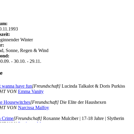
aum:
0.11.1993
zeit:
eginnender Winter
r:
ad, Sonne, Regen & Wind
ond:
0.09. - 30.10. - 29.11.
e
st wanna have fun
[Freundschaft]
Lucinda Talkalot & Doris Purkiss
HT VON
Emma Vanity
te Housewitches
[Freundschaft]
Die Elite der Haushexen
HT VON
Narcissa Malfoy
in Crime
[Freundschaft]
Roxanne Mulciber | 17-18 Jahre | Slytherin
HT VON
Prudence Manson