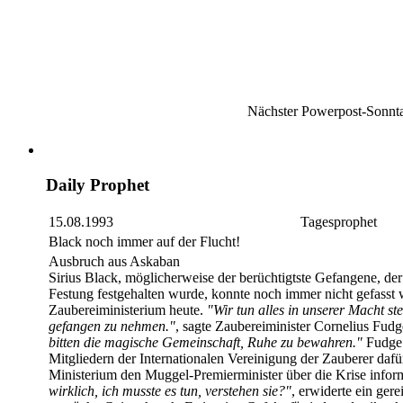
Nächster Powerpost-Sonntag:
Daily Prophet
15.08.1993
Tagesprophet
Black noch immer auf der Flucht!
Ausbruch aus Askaban
Sirius Black, möglicherweise der berüchtigtste Gefangene, der
Festung festgehalten wurde, konnte noch immer nicht gefasst w
Zaubereiministerium heute.
"Wir tun alles in unserer Macht s
gefangen zu nehmen."
, sagte Zaubereiminister Cornelius Fud
bitten die magische Gemeinschaft, Ruhe zu bewahren."
Fudge 
Mitgliedern der Internationalen Vereinigung der Zauberer dafür 
Ministerium den Muggel-Premierminister über die Krise inform
wirklich, ich musste es tun, verstehen sie?"
, erwiderte ein ger