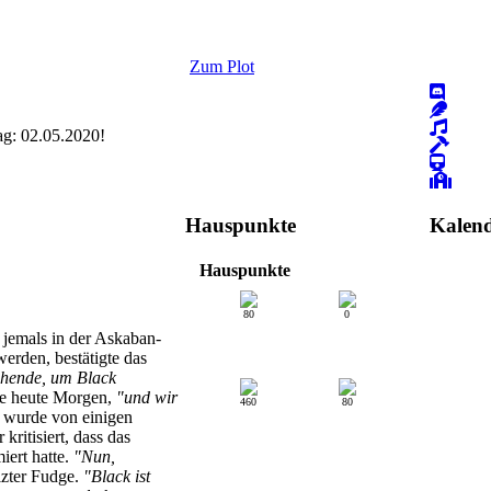
Hogwart
GESUC
Sisters 
Zum Plot
GESUC
Wir hätte
 02.05.2020!
gesucht!
GESUC
The Orde
GESUC
Hauspunkte
Kalen
Whisky, 
Hauspunkte
Jahre | 
GESUC
80
0
Whisky, 
 jemals in der Askaban-
Jahre | 
erden, bestätigte das
GESUC
tehende, um Black
ge heute Morgen,
"und wir
460
80
Go Huffl
wurde von einigen
GESUC
kritisiert, dass das
iert hatte.
"Nun,
Every Ro
eizter Fudge.
"Black ist