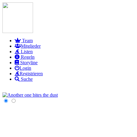
Team
Mitglieder
Listen
Regeln
Storyline
Login
Registrieren
Suche
Derzeit dringend gesucht: Draco Malfoy, Ron Weasley, Luc