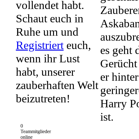
vollendet habt.
Zaubere
Schaut euch in
Askaba
Ruhe um und
auszubr
Registriert
euch,
es geht 
wenn ihr Lust
Gerücht
habt, unserer
er hinte
zauberhaften Welt
geringer
beizutreten!
Harry Po
ist.
0
Teammitglieder
online