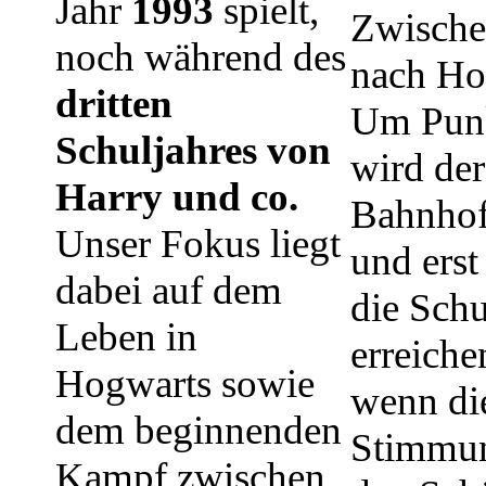
Jahr
1993
spielt,
Zwische
noch während des
nach Ho
dritten
Um Punk
Schuljahres von
wird de
Harry und co.
Bahnhof
Unser Fokus liegt
und erst
dabei auf dem
die Schu
Leben in
erreiche
Hogwarts sowie
wenn di
dem beginnenden
Stimmun
Kampf zwischen