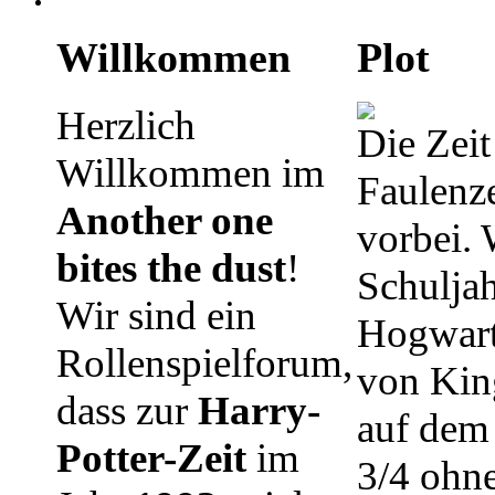
Willkommen
Plot
Herzlich
Die Zeit
Willkommen im
Faulenze
Another one
vorbei. 
bites the dust
!
Schuljah
Wir sind ein
Hogwart
Rollenspielforum,
von Kin
dass zur
Harry-
auf dem 
Potter-Zeit
im
3/4 ohn