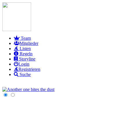
Team
Mitglieder
Listen
Regeln
Storyline
Login
Registrieren
Suche
ingend gesucht: Draco Malfoy, Ron Weasley, Lucius Malfoy, Nymphad